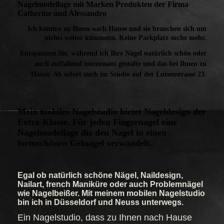
Nagelmodellage mit Marken Produkten der Firma
Catherine und Alessandro
Ich komme zu Ihnen nach Hause und sie brauchen sich um
nichts weiter kümmern. Keine Parkplatz suche mehr.
Entspannen Sie, während ich Ihre Nägel natürlich schön oder
auch auffallend interessant gestalte und das bei Ihnen zu
Hause. Ab sofort auch im Studio auf der Luisenstrasse 23.
Mein mobiles Nagelstudio bietet Nageldesign der
Extra-Klasse. Für jeden Fingernagel eine
Nagelmodellage die den Nagel in einen
formschönen Gelnagel verwandelt.
Egal ob natürlich schöne Nägel, Naildesign,
Nailart, french Maniküre oder auch Problemnägel
wie Nagelbeißer. Mit meinem mobilen Nagelstudio
bin ich in Düsseldorf und Neuss unterwegs.
Ein Nagelstudio, dass zu Ihnen nach Hause