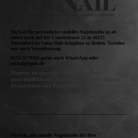
NicNail Ihr persönliches mobiles Nagelstudio ist ab
sofort auch auf der Luisenstrasse 23 in 40215
Düsseldorf im Salon Hair Kingdom zu finden. Termine
nur nach Vereinbarung.
0173-5179365 gerne auch WhatsApp oder
nicnail@gmx.de
Hygiene ist oberstes Gebot ich arbeite
ausschließlich mit Mundschutz Handschuhen
Desinfektion und Einmalfeilen
NicNail...das mobile Nagelstudio für Ihre