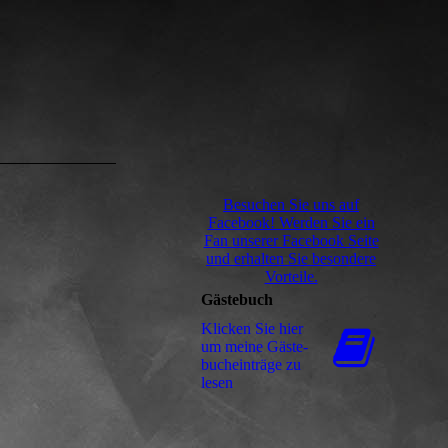
Besuchen Sie uns auf
Facebook! Werden Sie ein
Fan unserer Facebook Seite
und erhalten Sie besondere
Vorteile.
Gästebuch
Klicken Sie hier
um meine Gäs­te­
buch­ein­trä­ge zu
lesen