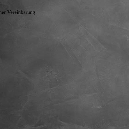
n
her Vereinbarung