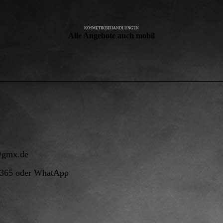
KOSMETIKBEHANDLUNGEN
Alle Angebote auch mobil
@gmx.de
9365 oder WhatApp